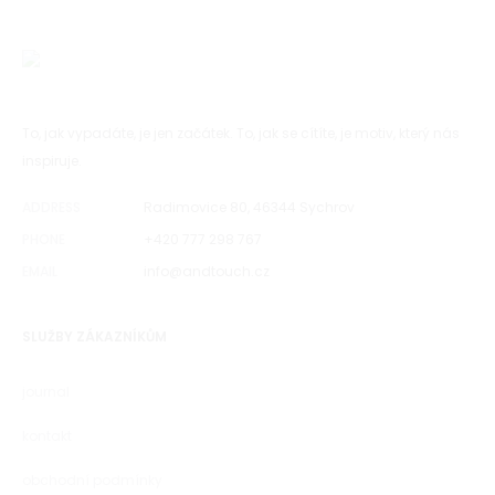
To, jak vypadáte, je jen začátek. To, jak se cítíte, je motiv, který nás
inspiruje.
ADDRESS
Radimovice 80, 46344 Sychrov
PHONE
+420 777 298 767
EMAIL
info@andtouch.cz
SLUŽBY ZÁKAZNÍKŮM
journal
kontakt
obchodní podmínky