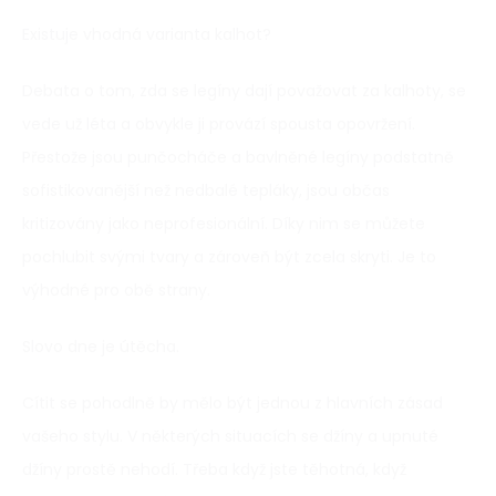
Existuje vhodná varianta kalhot?
Debata o tom, zda se legíny dají považovat za kalhoty, se
vede už léta a obvykle ji provází spousta opovržení.
Přestože jsou punčocháče a bavlněné legíny podstatně
sofistikovanější než nedbalé tepláky, jsou občas
kritizovány jako neprofesionální. Díky nim se můžete
pochlubit svými tvary a zároveň být zcela skryti. Je to
výhodné pro obě strany.
Slovo dne je útěcha.
Cítit se pohodlně by mělo být jednou z hlavních zásad
vašeho stylu. V některých situacích se džíny a upnuté
džíny prostě nehodí. Třeba když jste těhotná, když