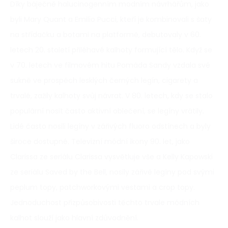
Díky báječně halucinogenním modním návrhářům, jako
byli Mary Quant a Emilio Pucci, kteří je kombinovali s šaty
na střídačku a botami na platformě, debutovaly v 60.
letech 20. století přiléhavé kalhoty formující tělo. Když se
v 70. letech ve filmovém hitu Pomáda Sandy vzdala své
sukně ve prospěch lesklých černých legín, cigarety a
trvalé, zažily kalhoty svůj návrat. V 80. letech, kdy se stalo
populární nosit často aktivní oblečení, se legíny vrátily.
Lidé často nosili legíny v zářivých fluoro odstínech a byly
široce dostupné. Televizní módní ikony 90. let, jako
Clarissa ze seriálu Clarissa vysvětluje vše a Kelly Kapowski
ze seriálu Saved by the Bell, nosily zářivé legíny pod svými
peplum topy, patchworkovými vestami a crop topy.
Jednoduchost přizpůsobivosti těchto trvale módních
kalhot slouží jako hlavní zdůvodnění.