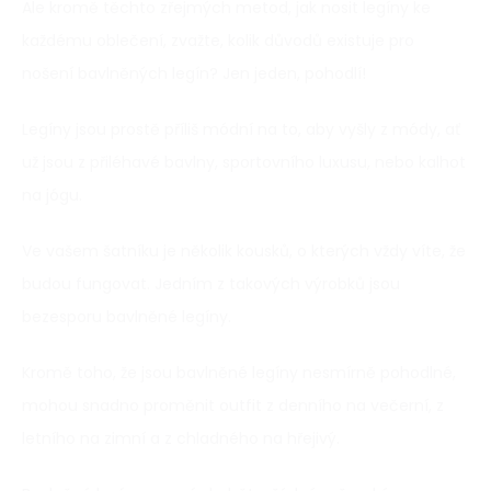
Ale kromě těchto zřejmých metod, jak nosit legíny ke
každému oblečení, zvažte, kolik důvodů existuje pro
nošení bavlněných legín? Jen jeden, pohodlí!
Legíny jsou prostě příliš módní na to, aby vyšly z módy, ať
už jsou z přiléhavé bavlny, sportovního luxusu, nebo kalhot
na jógu.
Ve vašem šatníku je několik kousků, o kterých vždy víte, že
budou fungovat. Jedním z takových výrobků jsou
bezesporu bavlněné legíny.
Kromě toho, že jsou bavlněné legíny nesmírně pohodlné,
mohou snadno proměnit outfit z denního na večerní, z
letního na zimní a z chladného na hřejivý.