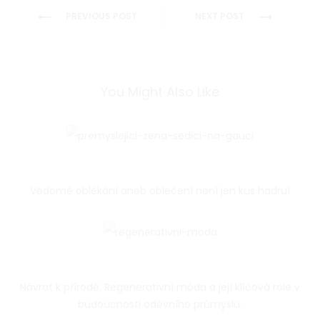
Post
PREVIOUS POST
NEXT POST
navigation
You Might Also Like
Vědomé oblékání aneb oblečení není jen kus hadru!
Návrat k přírodě: Regenerativní móda a její klíčová role v
budoucnosti oděvního průmyslu.