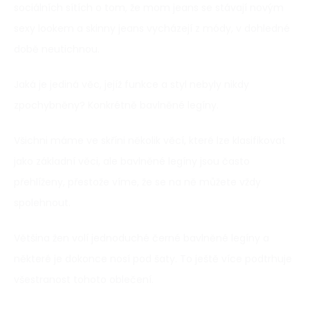
sociálních sítích o tom, že mom jeans se stávají novým
sexy lookem a skinny jeans vycházejí z módy, v dohledné
době neutichnou.
Jaká je jediná věc, jejíž funkce a styl nebyly nikdy
zpochybněny? Konkrétně bavlněné legíny.
Všichni máme ve skříni několik věcí, které lze klasifikovat
jako základní věci, ale bavlněné legíny jsou často
přehlíženy, přestože víme, že se na ně můžete vždy
spolehnout.
Většina žen volí jednoduché černé bavlněné legíny a
některé je dokonce nosí pod šaty. To ještě více podtrhuje
všestranost tohoto oblečení.