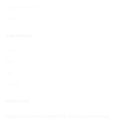
doprava & platba
GDPR
NAŠE VÝROBKY
shop
ženy
děti
doplňky
NEWSLETTER
Připojte se k nám a získejte 5% slevu na první nákup.