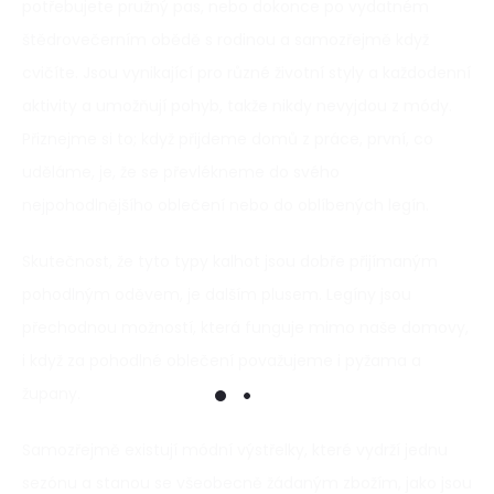
potřebujete pružný pas, nebo dokonce po vydatném
štědrovečerním obědě s rodinou a samozřejmě když
cvičíte. Jsou vynikající pro různé životní styly a každodenní
aktivity a umožňují pohyb, takže nikdy nevyjdou z módy.
Přiznejme si to; když přijdeme domů z práce, první, co
uděláme, je, že se převlékneme do svého
nejpohodlnějšího oblečení nebo do oblíbených legín.
Skutečnost, že tyto typy kalhot jsou dobře přijímaným
pohodlným oděvem, je dalším plusem. Legíny jsou
přechodnou možností, která funguje mimo naše domovy,
i když za pohodlné oblečení považujeme i pyžama a
župany.
Samozřejmě existují módní výstřelky, které vydrží jednu
sezónu a stanou se všeobecně žádaným zbožím, jako jsou