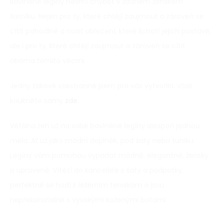
Bavlněné legíny nesmí chybět v žádném ženském
šatníku. Nejen pro ty, které chtějí zaujmout a zároveň se
cítit pohodlně a nosit oblečení, které lichotí jejich postavě,
ale i pro ty, které chtějí zaujmout a zároveň se cítit
oběma těmito věcmi.
Jedny takové všestranné jsem pro vás vytvořila. Však
koukněte samy
zde
.
Většina žen už na sobě bavlněné legíny alespoň jednou
měla. Ať už jako módní doplněk, pod šaty nebo tuniku.
Legíny vám pomohou vypadat módně, elegantně, žensky
a upraveně. Vítězí do kanceláře s šaty a podpatky,
perfektně se hodí k ležérním teniskám a jsou
nepřekonatelné s vysokými koženými botami.