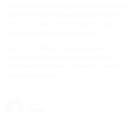
gladiátorské sandály nebo peplum topy a sukně. Takto lze
odlišit módní oblečení od kousku, který vydrží celý život.
Rozhodně si vysloužily jméno kontroverzního oděvu a
nezdá se, že by tato pověst měla brzy zmizet.
Jsou vždy velmi přiléhavé a lze je snadno obléknout
nahoru i dolů. A svatým grálem designu je pohodlné,
stylové oblečení, jako máslo na chlebu! Jak stylizujete ty
své pro letošní sezónu vy?
AUTHOR
Lenka